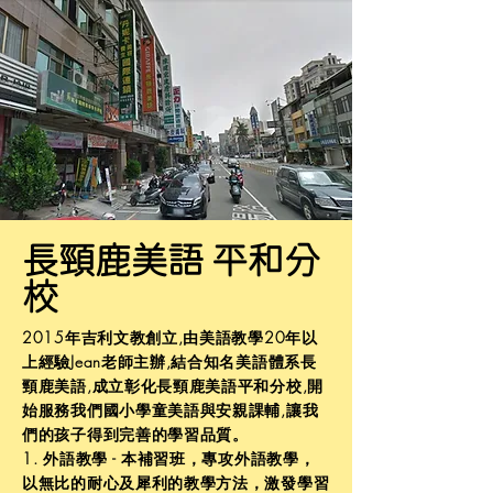
長頸鹿美語 平和分
校
2015年吉利文教創立,由美語教學20年以
上經驗Jean老師主辦,結合知名美語體系長
頸鹿美語,成立彰化長頸鹿美語平和分校,開
始服務我們國小學童美語與安親課輔,讓我
們的孩子得到完善的學習品質。
1. 外語教學 - 本補習班，專攻外語教學，
以無比的耐心及犀利的教學方法，激發學習