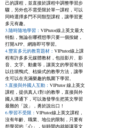
己的課程，並直接於課程中調整學習步
驟，另外也不需受限於單一課程，可以
同時選擇多門不同類型課程，讓學習更
多元有趣。
3.隨時隨地學習：
VIPtutor線上英文最大
特點，無論在哪裡想學只要一個按鍵，
打開APP、網路即可學習。
4.豐富多元的教育題材：
VIPtutor線上課
程有許多多元媒體教材，包括影片、影
音、文字、動畫等，讓英文的學習有別
以往填鴨式、枯燥式的教學方法，讓學
生可以在充滿樂趣的氛圍下學習。
5.直接與外國人互動：
VIPtutor 線上英文
課程，提供真人1對1的教學，直接與外
國人溝通下，可以激發學生把英文學習
最難的「說」，勇於說出口！
6.學習不受限：
VIPtutor線上英文課程，
沒有年齡、職業、地位的限制，只要有
想學習的「心」，短時間內就能讓英文