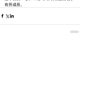
有所成長。
留言
撰寫留言......
｜管理後臺