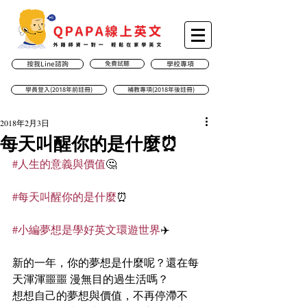
按我Line諮詢
免費試聽
學校專項
學員登入(2018年前註冊)
補教專項(2018年後註冊)
2018年2月3日
每天叫醒你的是什麼⏰
#人生的意義與價值
🤔
#每天叫醒你的是什麼
⏰
#小編夢想是學好英文環遊世界
✈️
新的一年，你的夢想是什麼呢？還在每
天渾渾噩噩 漫無目的過生活嗎？
想想自己的夢想與價值，不再停滯不