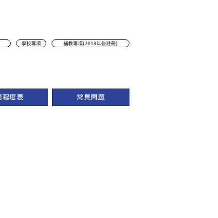
學校專項
補教專項(2018年後註冊)
語程度表
常見問題