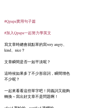
#Qpapa實用句子篇
#加入Qpapa一起努力學英文
寫文章時總會就點單的寫very angry、
kind、nice？
文章瞬間是否一如平淡呢？
這時候如果多了不少形容詞，瞬間增色
不少呢？
一起來看看這些單字吧！同義詞又能夠
轉換～寫出好文章不是問題啊！
afraid 害怕的、terrified 恐懼的