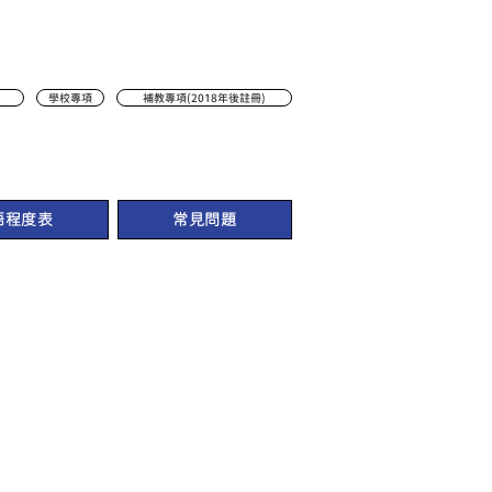
學校專項
補教專項(2018年後註冊)
語程度表
常見問題