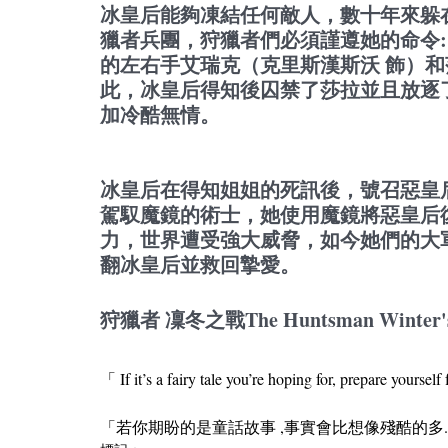
冰皇后能夠凍結任何敵人，數十年來躲
獵者兵團，狩獵者們必須謹遵她的命令:
的左右手艾瑞克（克里斯漢斯沃 飾）和
此，冰皇后得知後囚禁了莎拉並且放逐
加冷酷無情。
冰皇后在得知姐姐的死訊後，號召惡皇
駕馭魔鏡的術士，她使用魔鏡將惡皇后
力，世界遭受強大威脅，如今她們的大
翻冰皇后並救回摯愛。
狩獵者 凜冬之戰The Huntsman Winter
「 If it’s a fairy tale you’re hoping for, prepare yourse
「若你期盼的是童話故事 ,事實會比想像殘酷的多