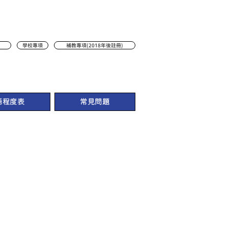
學校專項
補教專項(2018年後註冊)
語程度表
常見問題