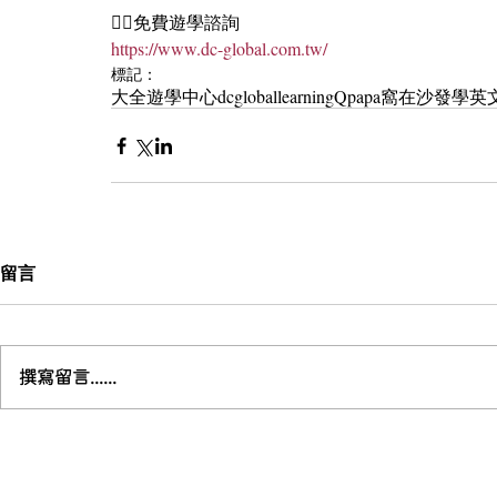
🏄‍♀️免費遊學諮詢
https://www.dc-global.com.tw/
標記：
大全遊學中心
dcgloballearning
Qpapa
窩在沙發學英
留言
撰寫留言......