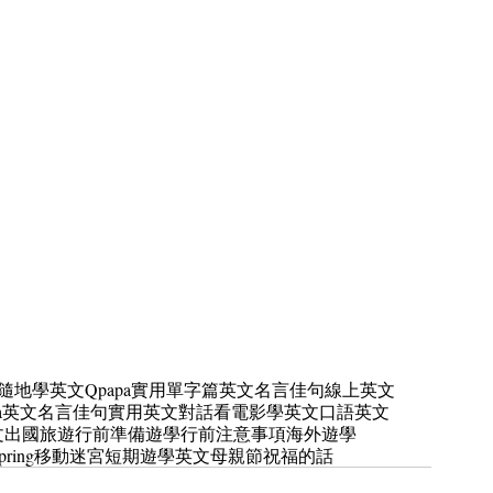
隨地學英文
Qpapa實用單字篇
英文名言佳句
線上英文
pa英文名言佳句
實用英文對話
看電影學英文
口語英文
文
出國旅遊行前準備
遊學行前注意事項
海外遊學
pring
移動迷宮
短期遊學英文
母親節祝福的話