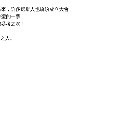
出來，許多選舉人也紛紛成立大會
神聖的一票
們參考之喲！
力之人。