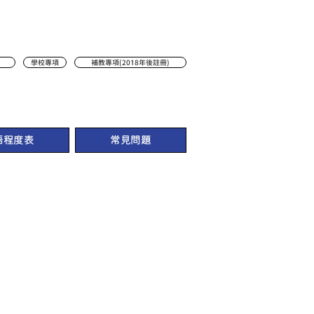
學校專項
補教專項(2018年後註冊)
語程度表
常見問題