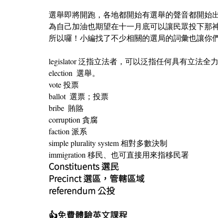
選舉即將開跑，各地都開始有選舉的聲音都開始
為自己加油也期望在十一月底可以讓民眾投下那
所以囉！小編找了不少相關的選局的詞彙也讓你
legislator 泛指立法者，可以泛指任何具有立法全
election  選舉。
vote 投票
ballot  選票；投票
bribe  賄賂
corruption 貪腐
faction 派系
simple plurality system 相對多數決制
immigration 移民、也可直接用來指移民署
Constituents 選民
Precinct 選區，管轄區域
referendum 公投
👍免費體驗英文課程