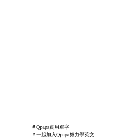
＃Qpapa實用單字
＃一起加入Qpapa努力學英文