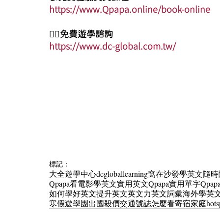
https://www.Qpapa.online/book-online
🏄‍♀️免費遊學諮詢
https://www.dc-global.com.tw/
標記：
大全遊學中心
dcgloballearning
窩在沙發學英文
隨時
Qpapa看電影學英文
實用英文
Qpapa實用單字
Qpa
如何學好英文
提升英文
英文力
英文詞彙
海外學英
寒假遊學團
出國殺價
交通號誌怎麼看
寄宿家庭
hots