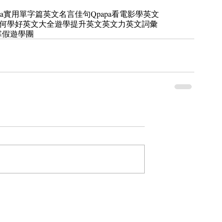
apa實用單字篇
英文名言佳句
Qpapa看電影學英文
何學好英文
大全遊學
提升英文
英文力
英文詞彙
寒假遊學團