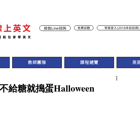
按我Line諮詢
免費試聽
學員登入(2018年前註冊)
教師團隊
課程總覽
英
給糖就搗蛋Halloween