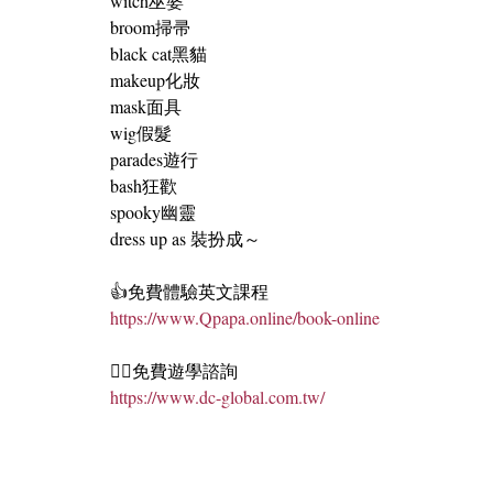
witch巫婆
broom掃帚
black cat黑貓
makeup化妝
mask面具
wig假髮
parades遊行
bash狂歡
spooky幽靈
dress up as 裝扮成～
👍免費體驗英文課程
https://www.Qpapa.online/book-online
🏄‍♀️免費遊學諮詢
https://www.dc-global.com.tw/