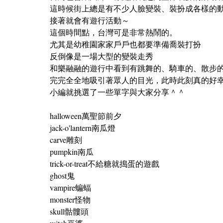
這時候街上總是有不少人臉變裝、裝扮成各樣的
接著就會有遊行活動～
這個時間點，台灣可是非常熱鬧的。
尤其是幼稚園家家戶戶也都要準備喬裝打扮
反倒像是一場大型的變裝走秀
和樂融融的遊行中看到有跳舞的、騎車的、散步的
完完全全地吸引著眾人的目光，此時此刻真的好
小編就挑選了一些單字與大家分享＾＾
halloween萬聖節前夕
jack-o'lantern南瓜燈
carve雕刻
pumpkin南瓜
trick-or-treat不給糖就搗蛋的遊戲
ghost鬼
vampire蝙蝠
monster怪物
skull骷髏頭