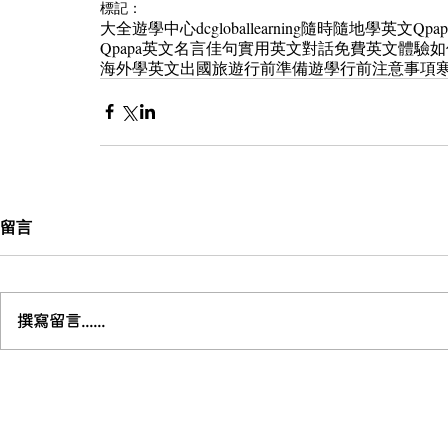
標記：
大全遊學中心
dcgloballearning
隨時隨地學英文
Qp
Qpapa英文名言佳句
實用英文對話
免費英文體驗
如
海外學英文
出國旅遊行前準備
遊學行前注意事項
留言
撰寫留言......