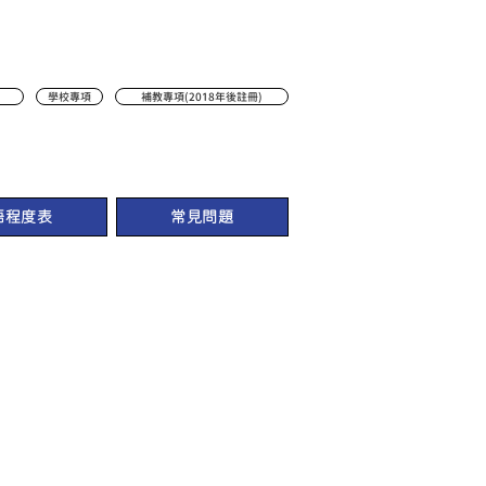
學校專項
補教專項(2018年後註冊)
語程度表
常見問題