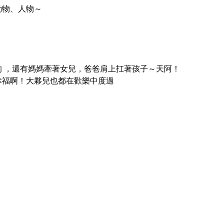
動物、人物～
 ，還有媽媽牽著女兒，爸爸肩上扛著孩子～天阿！
幸福啊！大夥兒也都在歡樂中度過