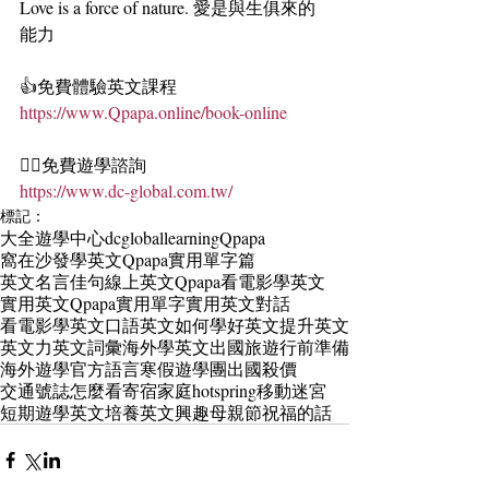
Love is a force of nature. 愛是與生俱來的
能力
👍免費體驗英文課程
https://www.Qpapa.online/book-online
🏄‍♀️免費遊學諮詢
https://www.dc-global.com.tw/
標記：
大全遊學中心
dcgloballearning
Qpapa
窩在沙發學英文
Qpapa實用單字篇
英文名言佳句
線上英文
Qpapa看電影學英文
實用英文
Qpapa實用單字
實用英文對話
看電影學英文
口語英文
如何學好英文
提升英文
英文力
英文詞彙
海外學英文
出國旅遊行前準備
海外遊學
官方語言
寒假遊學團
出國殺價
交通號誌怎麼看
寄宿家庭
hotspring
移動迷宮
短期遊學英文
培養英文興趣
母親節祝福的話