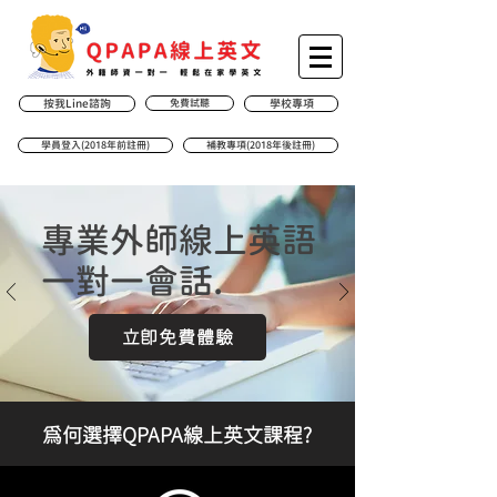
按我Line諮詢
免費試聽
學校專項
學員登入(2018年前註冊)
補教專項(2018年後註冊)
專業外師線上英語
一對一會話.
立即免費體驗
為何選擇QPAPA線上英文課程?