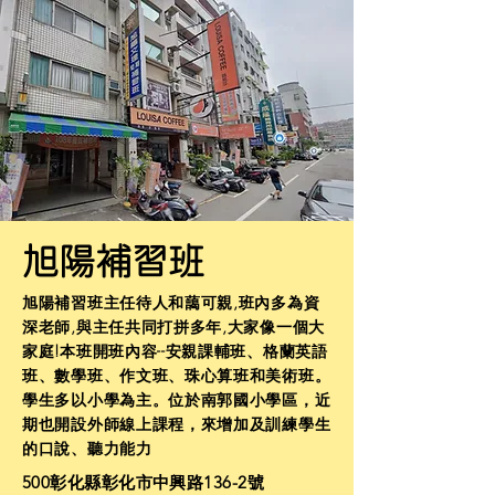
旭陽補習班
旭陽補習班主任待人和藹可親,班內多為資
深老師,與主任共同打拼多年,大家像一個大
家庭!本班開班內容--安親課輔班、格蘭英語
班、數學班、作文班、珠心算班和美術班。
學生多以小學為主。位於南郭國小學區，近
期也開設外師線上課程，來增加及訓練學生
的口說、聽力能力
500彰化縣彰化市中興路136-2號