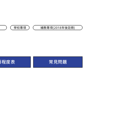
學校專項
補教專項(2018年後註冊)
語程度表
常見問題