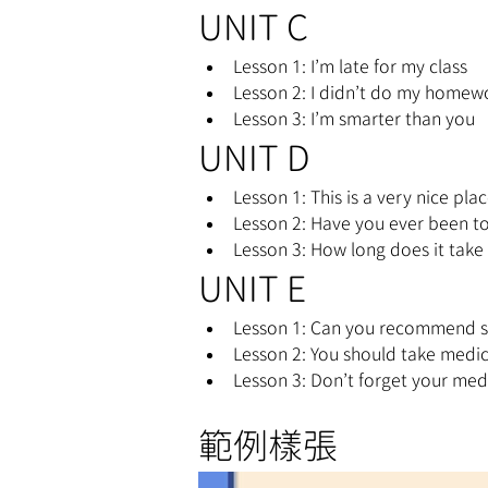
UNIT C
Lesson 1: I’m late for my class
Lesson 2: I didn’t do my homew
Lesson 3: I’m smarter than you
UNIT D
Lesson 1: This is a very nice pla
Lesson 2: Have you ever been to
Lesson 3: How long does it take 
UNIT E
Lesson 1: Can you recommend 
Lesson 2: You should take medi
Lesson 3: Don’t forget your med
範例樣張