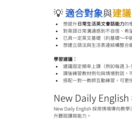
💡 
適合對象
與
建議
想提升
日常生活英文會話能力
的
對英語日常溝通感到不自信、希
已具一定英文基礎（約基礎～中
想建立語法與生活表達結構整合
學習建議：
建議固定頻率上課（例如每週 3–
課後練習教材例句與情境對話，
搭配一對一教師互動練習，可更
New Daily Engl
New Daily English 採
升聽說讀寫能力。