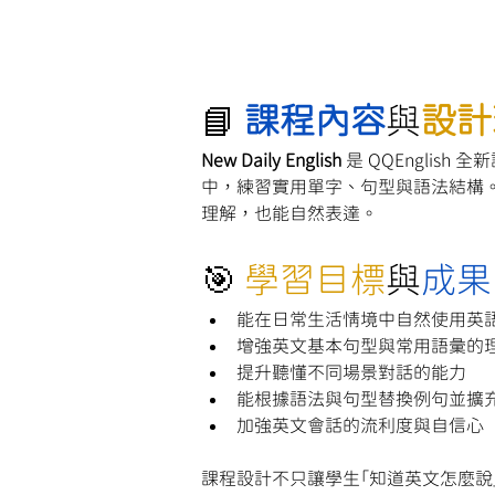
📘 
課程內容
與
設計
New Daily English
 是 QQEngl
中，練習實用單字、句型與語法結構。
理解，也能自然表達。
🎯 
學習目標
與
成果
能在日常生活情境中自然使用英
增強英文基本句型與常用語彙的
提升聽懂不同場景對話的能力
能根據語法與句型替換例句並擴
加強英文會話的流利度與自信心
課程設計不只讓學生「知道英文怎麼說