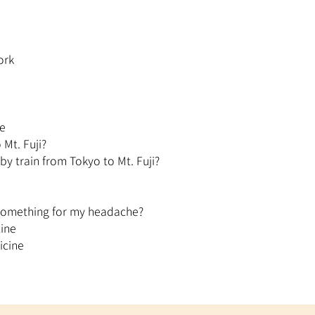
ork
ce
 Mt. Fuji?
by train from Tokyo to Mt. Fuji?
something for my headache?
cine
icine