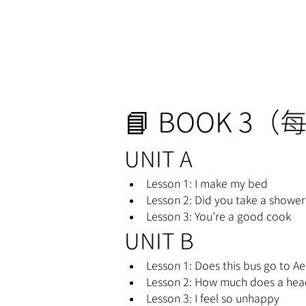
📘 BOOK 3（
UNIT A
Lesson 1: I make my bed
Lesson 2: Did you take a shower
Lesson 3: You’re a good cook
UNIT B
Lesson 1: Does this bus go to A
Lesson 2: How much does a head
Lesson 3: I feel so unhappy