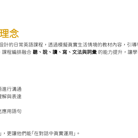
理念
ish 全新設計的日常英語課程，透過模擬真實生活情境的教材內容，
課程編排融合 
聽、說、讀、寫、文法與詞彙
 的能力提升，讓
語進行溝通
理解與表達
充應用語句
」，更讓他們能「在對話中真實運用」。