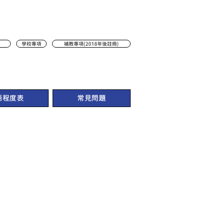
學校專項
補教專項(2018年後註冊)
語程度表
常見問題