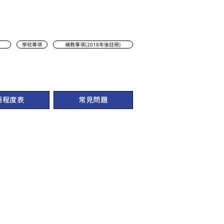
學校專項
補教專項(2018年後註冊)
語程度表
常見問題