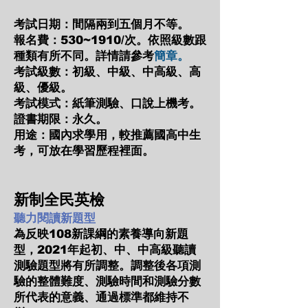
考試日期：間隔兩到五個月不等。
報名費：530~1910/次。依照級數跟
種類有所不同。詳
情請
參考
簡章。
考試級數：初級、中級、中高級、高
級、優級。
考試模式：紙筆測驗、口說上機考。
證書期限：永久。
用途：國內求學用，較推薦國高中生
考，可放在學習歷程裡面。
新制全民英檢
聽力閱讀新題型
為反映108新課綱的素養導向新題
型，2021年起初、中、中高級聽讀
測驗題型將有所調整。調整後各項測
驗的整體難度、測驗時間和測驗分數
所代表的意義、通過標準都維持不