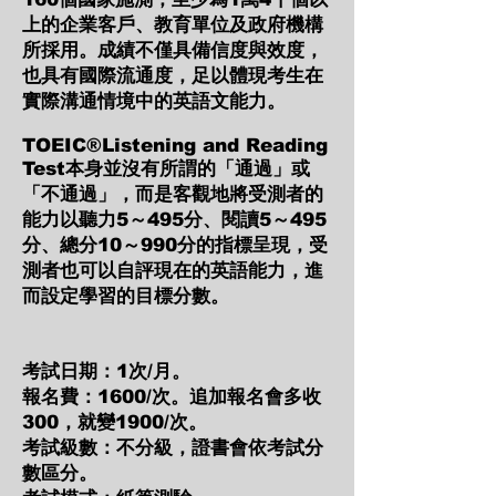
上的企業客戶、教育單位及政府機構
所採用。成績不僅具備信度與效度，
也具有國際流通度，足以體現考生在
實際溝通情境中的英語文能力。
TOEIC®Listening and Reading
Test本身並沒有所謂的「通過」或
「不通過」，而是客觀地將受測者的
能力以聽力5～495分、閱讀5～495
分、總分10～990分的指標呈現，受
測者也可以自評現在的英語能力，進
而設定學習的目標分數。
考試日期：1次/月。
報名費：1600/次。追加報名會多收
300，就變1900/次。
考試級數：不分級，證書會依考試分
數區分。