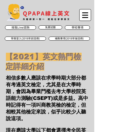
按我Line諮詢
免費試聽
學校專項
學員登入(2018年前註冊)
補教專項(2018年後註冊)
【2021】​英文熱門檢
定詳細介紹
​相信多數人應該在求學時期大部分都
有考過英文檢定，尤其是在大學時
期，會因為畢業門檻去考大學校院英
語能力測驗(CSEPT)或是多益。高中
時記得有一項叫商教英檢的檢定，但
相較其他檢定來說，似乎比較少人聽
說這項。
現在應該大學以下都會選擇考全民英