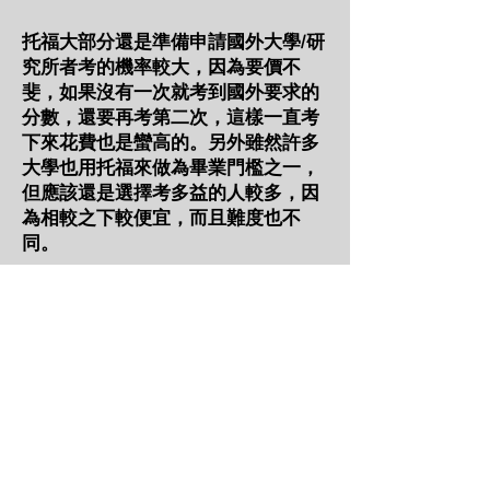
托福大部分還是準備申請國外大學/研
究所者考的機率較大，因為要價不
斐，如果沒有一次就考到國外要求的
分數，還要再考第二次，這樣一直考
下來花費也是蠻高的。另外雖然許多
大學也用托福來做為畢業門檻之一，
但應該還是選擇考多益的人較多，因
為相較之下較便宜，而且難度也不
同。
IELTS 雅思國際英語
測驗系統
(The International
English Language
Testing System)
雅思IELTS，全稱為國際英語測試系