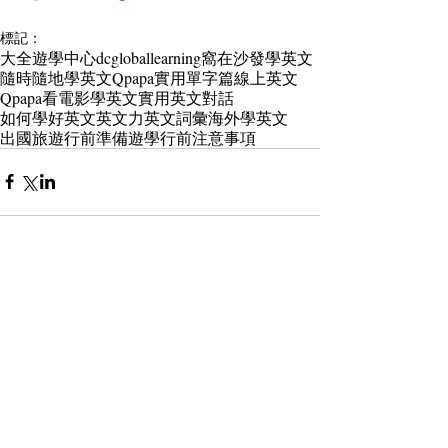
標記：
大全遊學中心
dcgloballearning
窩在沙發學英文
隨時隨地學英文
Qpapa實用單字篇
線上英文
Qpapa看電影學英文
實用英文對話
如何學好英文
英文力
英文詞彙
海外學英文
出國旅遊行前準備
遊學行前注意事項
留言
撰寫留言......