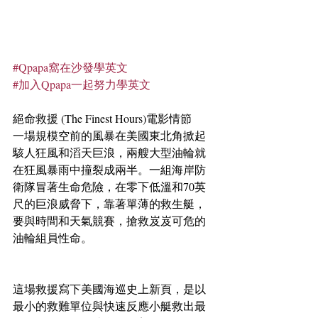
#Qpapa窩在沙發學英文
#加入Qpapa一起努力學英文
絕命救援 (The Finest Hours)電影情節
一場規模空前的風暴在美國東北角掀起
駭人狂風和滔天巨浪，兩艘大型油輪就
在狂風暴雨中撞裂成兩半。一組海岸防
衛隊冒著生命危險，在零下低溫和70英
尺的巨浪威脅下，靠著單薄的救生艇，
要與時間和天氣競賽，搶救岌岌可危的
油輪組員性命。
這場救援寫下美國海巡史上新頁，是以
最小的救難單位與快速反應小艇救出最