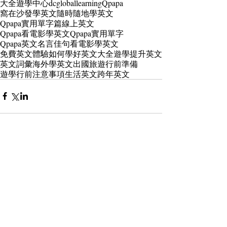
大全遊學中心
dcgloballearning
Qpapa
窩在沙發學英文
隨時隨地學英文
Qpapa實用單字篇
線上英文
Qpapa看電影學英文
Qpapa實用單字
Qpapa英文名言佳句
看電影學英文
免費英文體驗
如何學好英文
大全遊學
提升英文
英文詞彙
海外學英文
出國旅遊行前準備
遊學行前注意事項
生活英文
跨年英文
留言
撰寫留言......