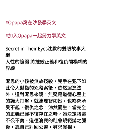
#Qpapa窩在沙發學英文
#加入Qpapa一起努力學英文
Secret in Their Eyes沈默的雙眼故事大
綱
人性的脆弱 將摧毀正義和復仇間模糊的
界線
潔思的小孩被無故殘殺，兇手在犯下如
此令人髮指的兇殺案後，依然逍遙法
外，這對潔思來說，無疑是道德心靈上
的諾大打擊，就連理智如她，也終究承
受不起，復仇之念，油然而生。當完全
的正義已經不復存在之時，她決定將這
不公不義、道德淪喪的社會規範拋之腦
後，靠自己討回公道，尋求真相。