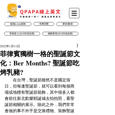
按我Line諮詢
免費試聽
學校專項
學員登入(2018年前註冊)
補教專項(2018年後註冊)
2022年1月11日
菲律賓獨樹一格的聖誕節文
化：Ber Months? 聖誕節吃
烤乳豬?
　　在台灣，聖誕節雖然不是國定假
日，但每逢聖誕節，就可以看到每個商
場或地標有聖誕節裝飾，其中很多人都
會前往新北歡樂耶誕城去拍拍照，看聖
誕節相關的展示。除此之外，我們常常
會做的事不外乎是交換禮物、裝飾聖誕