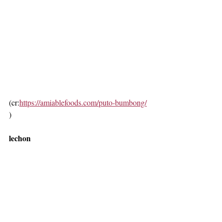
(cr:
https://amiablefoods.com/puto-bumbong/
)
lechon
(cr: 
https://pinasbests.com/satisfy-your-