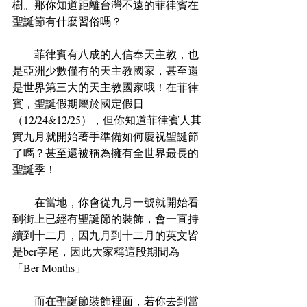
樹。那你知道距離台灣不遠的菲律賓在
聖誕節有什麼習俗嗎？
　　菲律賓有八成的人信奉天主教，也
是亞洲少數僅有的天主教國家，甚至還
是世界第三大的天主教國家哦！在菲律
賓，聖誕假期屬於國定假日
（12/24&12/25），但你知道菲律賓人其
實九月就開始著手準備如何慶祝聖誕節
了嗎？甚至還被稱為擁有全世界最長的
聖誕季！
　　在當地，你會從九月一號就開始看
到街上已經有聖誕節的裝飾，會一直持
續到十二月，因九月到十二月的英文皆
是ber字尾，因此大家稱這段期間為
「Ber Months」
　　而在聖誕節裝飾裡面，若你去到當