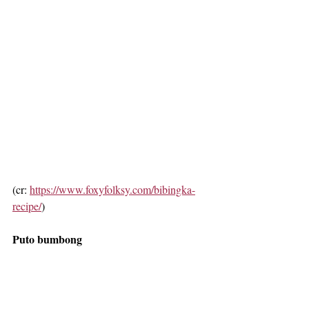
(cr: 
https://www.foxyfolksy.com/bibingka-
recipe/
)
Puto bumbong