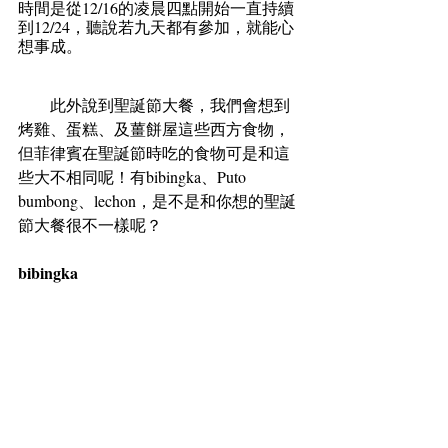
時間是從12/16的凌晨四點開始一直持續
到12/24，聽說若九天都有參加，就能心
想事成。
　　此外說到聖誕節大餐，我們會想到
烤雞、蛋糕、及薑餅屋這些西方食物，
但菲律賓在聖誕節時吃的食物可是和這
些大不相同呢！有bibingka、Puto 
bumbong、lechon，是不是和你想的聖誕
節大餐很不一樣呢？
bibingka