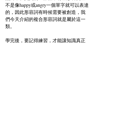
不是像happy或angry一個單字就可以表達
的，因此形容詞有時候需要被創造，我
們今天介紹的複合形容詞就是屬於這一
類。
學完後，要記得練習，才能讓知識真正
成為自己的喔!
👍免費體驗英文課程 
https://www.Qpapa.online/book-online
🏄‍♀️免費遊學諮詢 
https://www.dc-
global.com.tw/
#如何學好英文
#海外學英文
#英文文法
#dcgloballearning
#Qpapa愛分享
#大全遊
學
#英文力
#海外遊學
#短期遊學英文
#