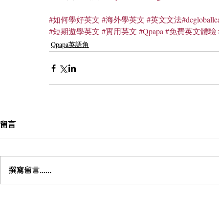
#如何學好英文
#海外學英文
#英文文法
#dcgloballe
#短期遊學英文
#實用英文
#Qpapa
#免費英文體驗
Qpapa英語角
留言
撰寫留言......