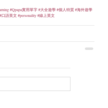
arning
#Qpapa實用單字
#大全遊學
#個人特質
#海外遊學
#口語英文
#personality
#線上英文