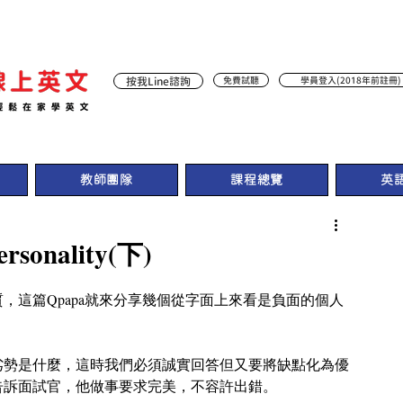
按我Line諮詢
免費試聽
學員登入(2018年前註冊)
教師團隊
課程總覽
英
onality(下)
，這篇Qpapa就來分享幾個從字面上來看是負面的個人
劣勢是什麼，這時我們必須誠實回答但又要將缺點化為優
告訴面試官，他做事要求完美，不容許出錯。