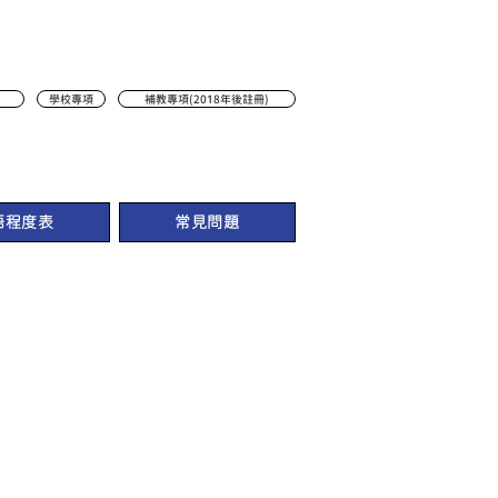
學校專項
補教專項(2018年後註冊)
語程度表
常見問題