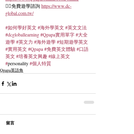
🏄‍♀️免費遊學諮詢 
https://www.dc-
global.com.tw/
#如何學好英文
#海外學英文
#英文文法
#dcgloballearning
#Qpapa實用單字
#大全
遊學
#英文力
#海外遊學
#短期遊學英文
#實用英文
#Qpapa
#免費英文體驗
#口語
英文
#培養英文興趣
#線上英文
#
personality 
#個人特質
Qpapa英語角
留言