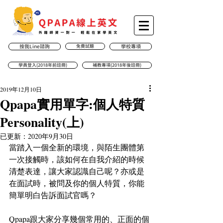
按我Line諮詢
免費試聽
學校專項
學員登入(2018年前註冊)
補教專項(2018年後註冊)
2019年12月10日
Qpapa實用單字:個人特質
Personality(上)
已更新：
2020年9月30日
當踏入一個全新的環境，與陌生團體第
一次接觸時，該如何在自我介紹的時候
清楚表達，讓大家認識自己呢？亦或是
在面試時，被問及你的個人特質，你能
簡單明白告訴面試官嗎？
Qpapa跟大家分享幾個常用的、正面的個