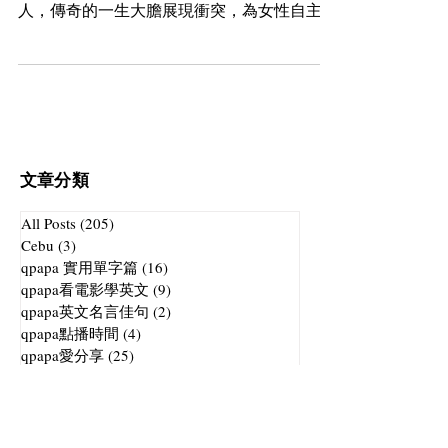
人，傳奇的一生大膽展現衝突，為女性自主最
佳典範，也是最懂得感情樂趣的新時代先驅，
她是《時代雜誌》20世紀百大人物中唯一的時
裝設計師，在時尚圈，她的名字可說是時尚經
典的象徵
文章分類
All Posts
(205)
205 篇文章
Cebu
(3)
3 篇文章
qpapa 實用單字篇
(16)
16 篇文章
qpapa看電影學英文
(9)
9 篇文章
qpapa英文名言佳句
(2)
2 篇文章
qpapa點播時間
(4)
4 篇文章
qpapa愛分享
(25)
25 篇文章
Qpapa英語角
(4)
4 篇文章
英文競賽
(2)
2 篇文章
教育
(4)
4 篇文章
qpapa過節慶
(5)
5 篇文章