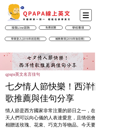
按我Line諮詢
免費試聽
學校專項
學員登入(2018年前註冊)
補教專項(2018年後註冊)
qpapa英文名言佳句
七夕情人節快樂！西洋情
歌推薦與佳句分享
情人節是西方國家非常注重的節日之一，在這
天人們可以向心儀的人表達愛意，且情侶會互
相贈送玫瑰、花束、巧克力等物品。今天要給
大家推薦兩首適合在情人節聽的西洋歌曲，分