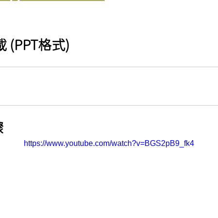
(PPT格式)
 
https://www.youtube.com/watch?v=BGS2pB9_fk4