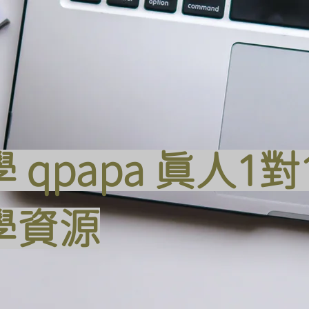
 qpapa 真人1
學資源