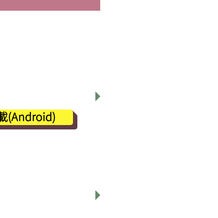
p上課
ndroid)
，都務必