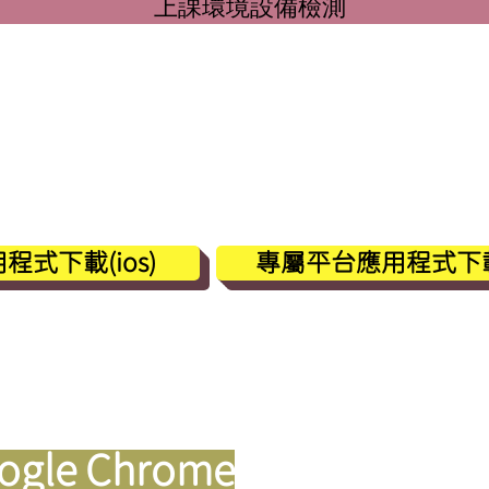
上課環境設備檢測
板或手機同學，務必下載ap
式下載(ios)
專屬平台應用程式下載(A
ple 或Windows電腦同學
ogle Chrome
瀏覽器上課