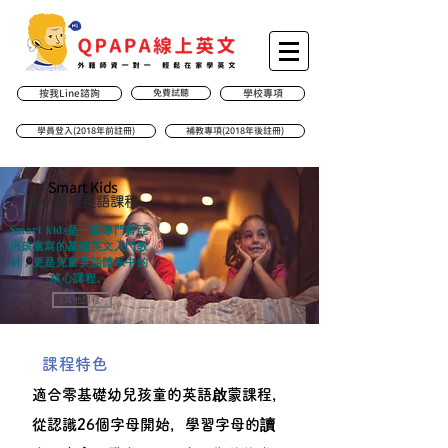
按我Line諮詢
免費試聽
學校專項
學員登入(2018年前註冊)
補教專項(2018年後註冊)
Smart Kids
​國小基礎英語課程
Smart kids是一套專門替亞
洲孩童寫的基礎英文入門教
材，更是兒童英語體系中的
核心課程。
其他課程
課程特色
適合零基礎幼兒孩童的英語啟蒙課程，
從認識26個字母開始，學習字母的讀