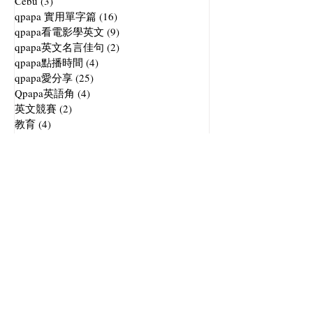
Cebu
(3)
3 篇文章
qpapa 實用單字篇
(16)
16 篇文章
qpapa看電影學英文
(9)
9 篇文章
qpapa英文名言佳句
(2)
2 篇文章
qpapa點播時間
(4)
4 篇文章
qpapa愛分享
(25)
25 篇文章
Qpapa英語角
(4)
4 篇文章
英文競賽
(2)
2 篇文章
教育
(4)
4 篇文章
qpapa過節慶
(5)
5 篇文章
測驗
(2)
2 篇文章
｜管理後臺
｜選課指南與操作
｜專屬平台應用程式下載(ios)
｜專屬平台應用程式下載(Android)
｜工作機會