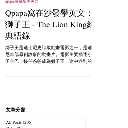
qpapa看電影學英文
Qpapa窩在沙發學英文：
獅子王 - The Lion King經
典語錄
獅子王是迪士尼史詩級動畫電影之一，是迪士
尼首部原創故事的動畫片。電影主要描述小獅
子辛巴，接任爸爸成為獅子王，途中遇到的挑
戰及學會理解獅子王使命的故事，隨著獅子王
真人版的上映，Qpapa回顧《The Lion King》
中的十句台詞，重溫你我曾被感動過的時刻。
文章分類
All Posts
(205)
205 篇文章