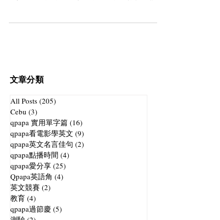
天代表著甚麼呢~跟著QPAPA一起來感受詩人
們對秋天的描摹吧！
文章分類
All Posts
(205)
205 篇文章
Cebu
(3)
3 篇文章
qpapa 實用單字篇
(16)
16 篇文章
qpapa看電影學英文
(9)
9 篇文章
qpapa英文名言佳句
(2)
2 篇文章
qpapa點播時間
(4)
4 篇文章
qpapa愛分享
(25)
25 篇文章
Qpapa英語角
(4)
4 篇文章
英文競賽
(2)
2 篇文章
教育
(4)
4 篇文章
qpapa過節慶
(5)
5 篇文章
測驗
(2)
2 篇文章