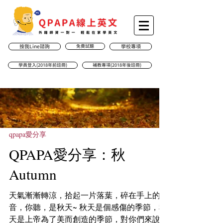
按我Line諮詢
免費試聽
學校專項
學員登入(2018年前註冊)
補教專項(2018年後註冊)
qpapa愛分享
QPAPA愛分享：秋
Autumn
天氣漸漸轉涼，拾起一片落葉，碎在手上的聲
音，你聽，是秋天~ 秋天是個感傷的季節，秋
天是上帝為了美而創造的季節，對你們來說秋