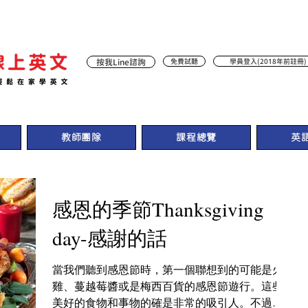
按我Line諮詢
免費試聽
學員登入(2018年前註冊)
教師團隊
課程總覽
英
感恩的季節Thanksgiving
day-感謝的話
當我們聽到感恩節時，第一個聯想到的可能是火
雞、蔓越莓醬或是梅西百貨的感恩節遊行。這些
美好的食物和事物的確是非常的吸引人。不過這