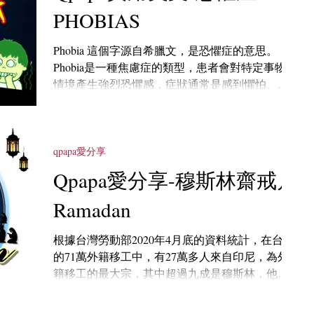
PHOBIAS
Phobia 這個字源自希臘文，是恐懼症的意思。
Phobia是一種焦慮症的類型，患者會對特定事物或
情境產生強烈恐懼感，症狀通常是感到懼怕、心
跳加速、呼吸急促…等，發生的原因很多種，如
果不會造成生活困擾，就不需就醫治療。 如果你
對某個東西或某件事感到恐懼，你可以說 I...
qpapa愛分享
Qpapa愛分享-穆斯林齋戒月
Ramadan
根據台灣勞動部2020年4月底的資料統計，在台灣
的71萬外籍移工中，有27萬多人來自印尼，為外
籍移工的最大宗，其中超過九成是穆斯林，他們
是台灣穆斯林人口的最大來源，這些移工們離鄉
背井來台工作，我們也應該了解並尊重他們的宗