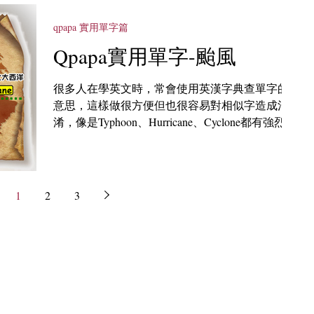
教信仰，因此台灣秉持這個信念給予友善環境，
在各大城市或...
qpapa 實用單字篇
Qpapa實用單字-颱風
很多人在學英文時，常會使用英漢字典查單字的
意思，這樣做很方便但也很容易對相似字造成混
淆，像是Typhoon、Hurricane、Cyclone都有強烈颶
風的意思，只是名稱不同，到底有什麼差異呢？
根據劍橋英英辭典中的解釋： 🌀Typhoon：a
violent wind...
1
2
3