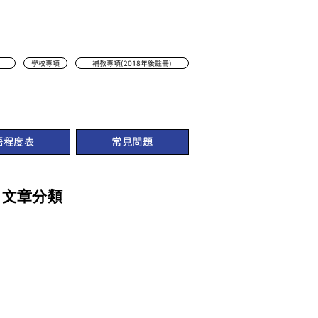
學校專項
補教專項(2018年後註冊)
語程度表
常見問題
文章分類