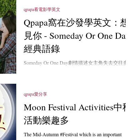
qpapa看電影學英文
Qpapa窩在沙發學英文：想
見你 - Someday Or One Day
經典語錄
Someday Or One Day劇情描述女主角失去交往多年
的男主角後，憑藉思念回到1998年穿越成為另一
個自己，並遇到和她逝世的男友長得一模一樣的
男孩，在複雜交錯的時空中，嘗試改變命運。
Qpapa追完這部燒腦神劇，餘味猶存，用英文詮釋
qpapa愛分享
了經典台詞，回味精彩片段!!
Moon Festival Activities中秋
活動樂趣多
The Mid-Autumn #Festival which is an important