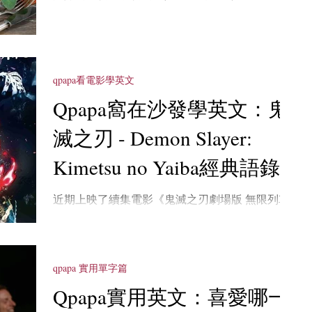
次QPAPA帶給大家的是看不見的感恩節活動。就
是感恩節的本質意義，以及感謝的行動。 When
we hear about Thanksgiving,...
qpapa看電影學英文
Qpapa窩在沙發學英文：鬼
滅之刃 - Demon Slayer:
Kimetsu no Yaiba經典語錄
近期上映了續集電影《鬼滅之刃劇場版 無限列車
篇》，浮世繪風格的精彩動作橋段，跟3D電腦動
畫結合得天衣無縫，更加深了這部黑暗奇幻作裡
關鍵抉擇的戲劇強度，將觀眾的沈浸度提升至全
新層次。 The Ukiyo-e style splash action sequence
qpapa 實用單字篇
and seam
Qpapa實用英文：喜愛哪一